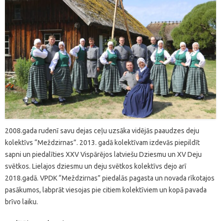
2008.gada rudenī savu dejas ceļu uzsāka vidējās paaudzes deju
kolektīvs “Meždzirnas”. 2013. gadā kolektīvam izdevās piepildīt
sapni un piedalīties XXV Vispārējos latviešu Dziesmu un XV Deju
svētkos. Lielajos dziesmu un deju svētkos kolektīvs dejo arī
2018.gadā. VPDK “Meždzirnas” piedalās pagasta un novada rīkotajos
pasākumos, labprāt viesojas pie citiem kolektīviem un kopā pavada
brīvo laiku.