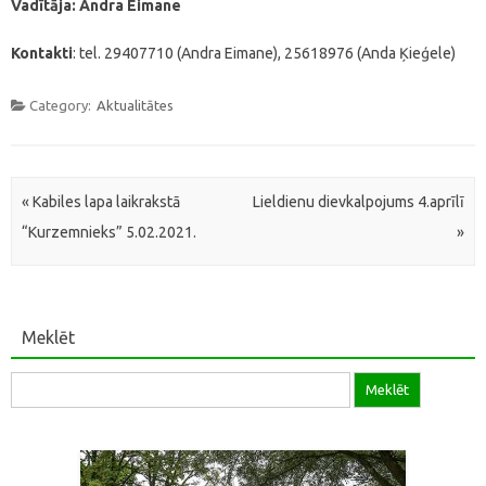
Vadītāja: Andra Eimane
Kontakti
: tel. 29407710 (Andra Eimane), 25618976 (Anda Ķieģele)
Category:
Aktualitātes
Post navigation
«
Kabiles lapa laikrakstā
Lieldienu dievkalpojums 4.aprīlī
“Kurzemnieks” 5.02.2021.
»
Meklēt
Meklēt: