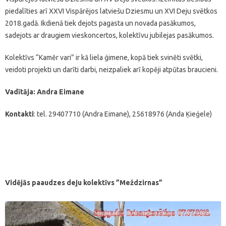
piedalīties arī XXVI Vispārējos latviešu Dziesmu un XVI Deju svētkos
2018.gadā. Ikdienā tiek dejots pagasta un novada pasākumos,
sadejots ar draugiem vieskoncertos, kolektīvu jubilejas pasākumos.
Kolektīvs “Kamēr vari” ir kā liela ģimene, kopā tiek svinēti svētki,
veidoti projekti un darīti darbi, neizpaliek arī kopēji atpūtas braucieni.
Vadītāja: Andra Eimane
Kontakti
: tel. 29407710 (Andra Eimane), 25618976 (Anda Ķieģele)
Vidējās paaudzes deju kolektīvs ”Meždzirnas”