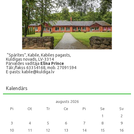
“Spārītes”, Kabile, Kabiles pagasts,
Kuldīgas novads, LV-3314
Pārvaldes vadītāja
Elīna Prince
Tālr./fakss 63354168, mob. 27091594
E-pasts: kabile@kuldiga.lv
Kalendārs
augusts 2026
Pi
Ot
Tr
Ce
Pi
Se
Sv
1
2
3
4
5
6
7
8
9
10
11
12
13
14
15
16