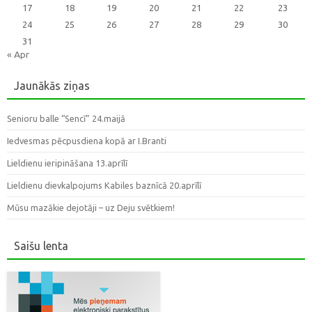
17
18
19
20
21
22
23
24
25
26
27
28
29
30
31
« Apr
Jaunākās ziņas
Senioru balle “Sencī” 24.maijā
Iedvesmas pēcpusdiena kopā ar I.Branti
Lieldienu ieripināšana 13.aprīlī
Lieldienu dievkalpojums Kabiles baznīcā 20.aprīlī
Mūsu mazākie dejotāji – uz Deju svētkiem!
Saišu lenta