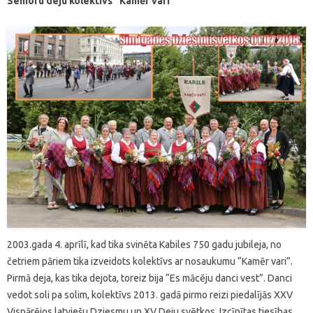
Senioru deju kolektīvs ”Kamēr vari”
2003.gada 4. aprīlī, kad tika svinēta Kabiles 750 gadu jubileja, no
četriem pāriem tika izveidots kolektīvs ar nosaukumu “Kamēr vari”.
Pirmā deja, kas tika dejota, toreiz bija “Es mācēju danci vest”. Danci
vedot soli pa solim, kolektīvs 2013. gadā pirmo reizi piedalījās XXV
Vispārējos latviešu Dziesmu un XV Deju svētkos. Izcīnītas tiesības