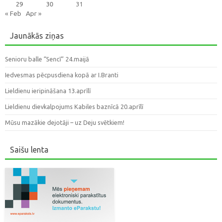
29
30
31
« Feb
Apr »
Jaunākās ziņas
Senioru balle “Sencī” 24.maijā
Iedvesmas pēcpusdiena kopā ar I.Branti
Lieldienu ieripināšana 13.aprīlī
Lieldienu dievkalpojums Kabiles baznīcā 20.aprīlī
Mūsu mazākie dejotāji – uz Deju svētkiem!
Saišu lenta