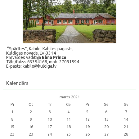
“Spārītes”, Kabile, Kabiles pagasts,
Kuldīgas novads, LV-3314
Pārvaldes vadītāja
Elīna Prince
Tālr./fakss 63354168, mob. 27091594
E-pasts: kabile@kuldiga.lv
Kalendārs
marts 2021
Pi
Ot
Tr
Ce
Pi
Se
Sv
1
2
3
4
5
6
7
8
9
10
11
12
13
14
15
16
17
18
19
20
21
22
23
24
25
26
27
28