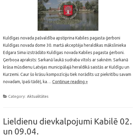
Kuldīgas novada pašvaldība apstiprina Kabiles pagasta ģerboni
Kuldīgas novada dome 30. martā akceptēja heraldikas mākslinieka
Edgara Sima izstrādāto Kuldīgas novada Kabiles pagasta ģerboni.
Ģerboņa apraksts: Sarkanā laukā sudraba vītols ar saknēm. Sarkanā
krāsa mūsdienu Latvijas municipālajā heraldikā saistās ar Kuldīgu un
Kurzemi. Caur šo krāsu kompozīciju tiek norādīts uz piekritību savam
novadam, īpaši tādēļ, ka…
Continue reading »
Category:
Aktualitātes
Lieldienu dievkalpojumi Kabilē 02.
un 09.04.