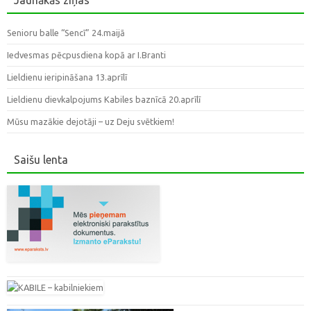
Senioru balle “Sencī” 24.maijā
Iedvesmas pēcpusdiena kopā ar I.Branti
Lieldienu ieripināšana 13.aprīlī
Lieldienu dievkalpojums Kabiles baznīcā 20.aprīlī
Mūsu mazākie dejotāji – uz Deju svētkiem!
Saišu lenta