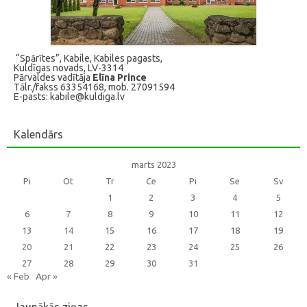
“Spārītes”, Kabile, Kabiles pagasts,
Kuldīgas novads, LV-3314
Pārvaldes vadītāja
Elīna Prince
Tālr./fakss 63354168, mob. 27091594
E-pasts: kabile@kuldiga.lv
Kalendārs
marts 2023
Pi
Ot
Tr
Ce
Pi
Se
Sv
1
2
3
4
5
6
7
8
9
10
11
12
13
14
15
16
17
18
19
20
21
22
23
24
25
26
27
28
29
30
31
« Feb
Apr »
Jaunākās ziņas