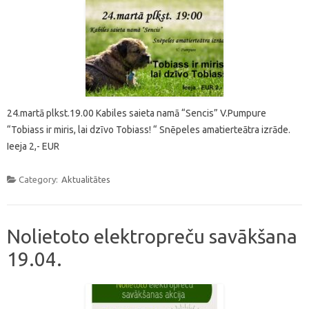
24.martā plkst.19.00 Kabiles saieta namā “Sencis” V.Pumpure
“Tobiass ir miris, lai dzīvo Tobiass! “ Snēpeles amatierteātra izrāde.
Ieeja 2,- EUR
Category:
Aktualitātes
Nolietoto elektropreču savākšana
19.04.