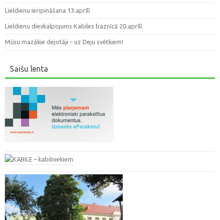
Lieldienu ieripināšana 13.aprīlī
Lieldienu dievkalpojums Kabiles baznīcā 20.aprīlī
Mūsu mazākie dejotāji – uz Deju svētkiem!
Saišu lenta