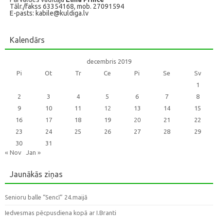
Tālr./fakss 63354168, mob. 27091594
E-pasts: kabile@kuldiga.lv
Kalendārs
decembris 2019
Pi
Ot
Tr
Ce
Pi
Se
Sv
1
2
3
4
5
6
7
8
9
10
11
12
13
14
15
16
17
18
19
20
21
22
23
24
25
26
27
28
29
30
31
« Nov
Jan »
Jaunākās ziņas
Senioru balle “Sencī” 24.maijā
Iedvesmas pēcpusdiena kopā ar I.Branti