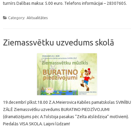
turnīrs Dalības maksa: 5.00 euro. Telefons informācijai – 28307605.
Category:
Aktualitātes
Ziemassvētku uzvedums skolā
19.decembrī plkst.18.00 Z.A.Meierovica Kabiles pamatskolas SVINĪBU
ZĀLĒ Ziemassvētku uzvedums BURATINO PIEDZĪVOJUMI
(dramatizējums pēc A.Tolstoja pasakas “Zelta atslēdziņa” motīviem).
Piedalās VISA SKOLA. Laipni lūdzam!