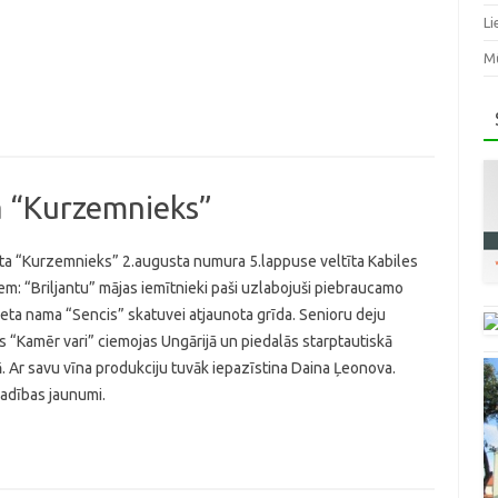
Li
Mū
tā “Kurzemnieks”
ta “Kurzemnieks” 2.augusta numura 5.lappuse veltīta Kabiles
m: “Briljantu” mājas iemītnieki paši uzlabojuši piebraucamo
ieta nama “Sencis” skatuvei atjaunota grīda. Senioru deju
s “Kamēr vari” ciemojas Ungārijā un piedalās starptautiskā
ā. Ar savu vīna produkciju tuvāk iepazīstina Daina Ļeonova.
adības jaunumi.