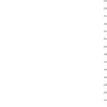
jū
jū
ma
ap
ma
fe
ja
de
no
se
au
jū
jū
ma