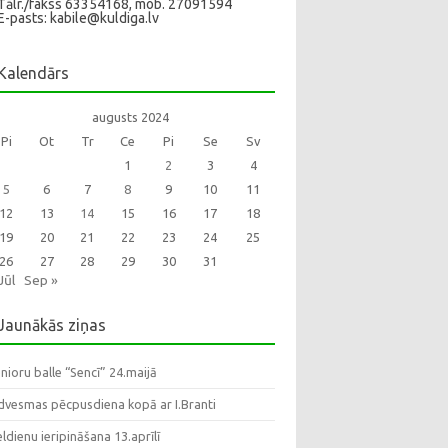
Tālr./fakss 63354168, mob. 27091594
E-pasts: kabile@kuldiga.lv
Kalendārs
augusts 2024
Pi
Ot
Tr
Ce
Pi
Se
Sv
1
2
3
4
5
6
7
8
9
10
11
12
13
14
15
16
17
18
19
20
21
22
23
24
25
26
27
28
29
30
31
Jūl
Sep »
Jaunākās ziņas
nioru balle “Sencī” 24.maijā
dvesmas pēcpusdiena kopā ar I.Branti
eldienu ieripināšana 13.aprīlī