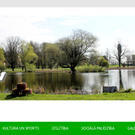
Skip to content
KULTŪRA UN SPORTS
IZGLĪTĪBA
SOCIĀLĀ PALĪDZĪBA
GAL