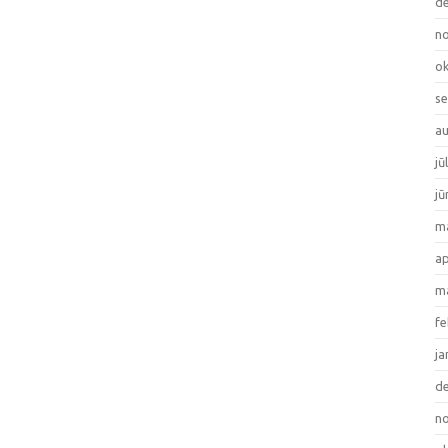
de
no
ok
se
au
jū
jū
ma
ap
ma
fe
ja
de
no