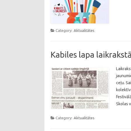
Category:
Aktualitātes
Kabiles lapa laikraks
Laikraks
jaunumie
ceļu. Sa
kolektīv
festivāl
Skolas v
Category:
Aktualitātes