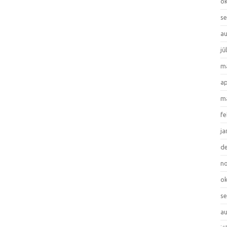
ok
se
au
jū
ma
ap
ma
fe
ja
de
no
ok
se
au