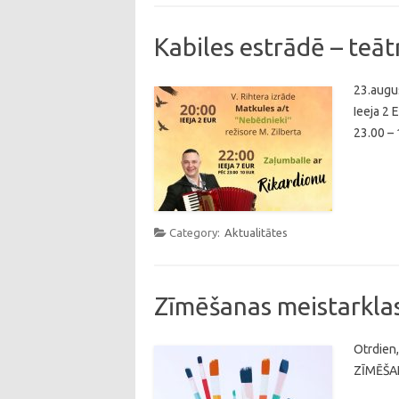
Kabiles estrādē – teāt
23.augus
Ieeja 2 
23.00 – 
Category:
Aktualitātes
Zīmēšanas meistarklas
Otrdien,
ZĪMĒŠAN