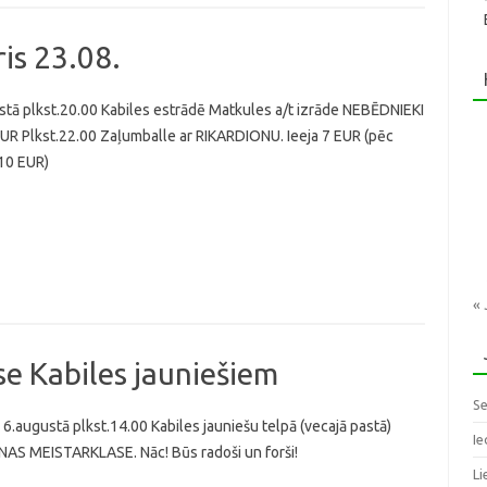
ris 23.08.
tā plkst.20.00 Kabiles estrādē Matkules a/t izrāde NEBĒDNIEKI
EUR Plkst.22.00 Zaļumballe ar RIKARDIONU. Ieeja 7 EUR (pēc
10 EUR)
« 
e Kabiles jauniešiem
Se
 6.augustā plkst.14.00 Kabiles jauniešu telpā (vecajā pastā)
Ie
AS MEISTARKLASE. Nāc! Būs radoši un forši!
Li