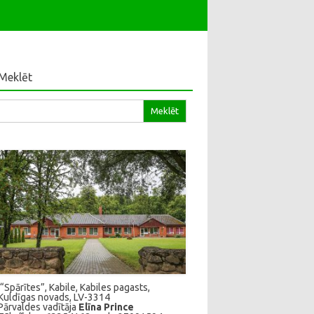
Meklēt
klēt:
“Spārītes”, Kabile, Kabiles pagasts,
Kuldīgas novads, LV-3314
Pārvaldes vadītāja
Elīna Prince