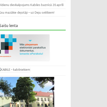
eldienu dievkalpojums Kabiles baznīcā 20.aprīlī
su mazākie dejotāji – uz Deju svētkiem!
Saišu lenta