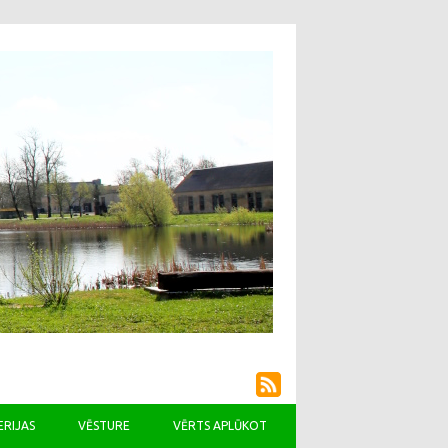
ERIJAS
VĒSTURE
VĒRTS APLŪKOT