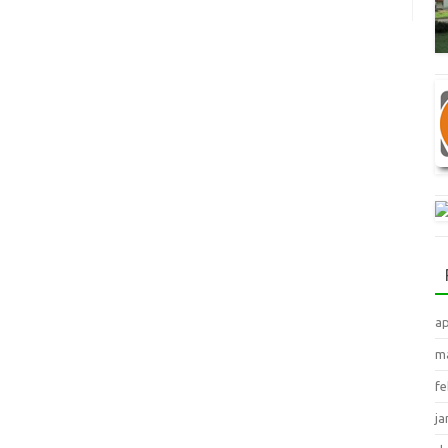
ap
ma
fe
ja