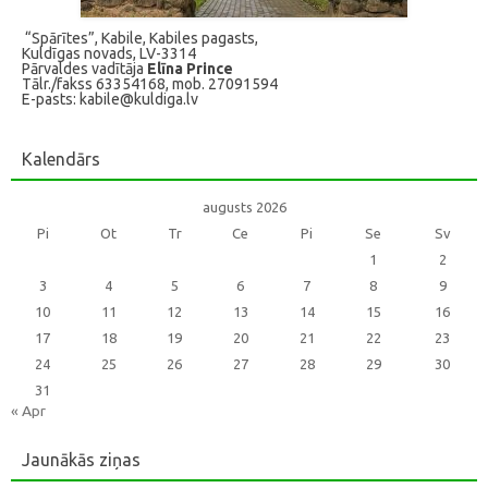
“Spārītes”, Kabile, Kabiles pagasts,
Kuldīgas novads, LV-3314
Pārvaldes vadītāja
Elīna Prince
Tālr./fakss 63354168, mob. 27091594
E-pasts: kabile@kuldiga.lv
Kalendārs
augusts 2026
Pi
Ot
Tr
Ce
Pi
Se
Sv
1
2
3
4
5
6
7
8
9
10
11
12
13
14
15
16
17
18
19
20
21
22
23
24
25
26
27
28
29
30
31
« Apr
Jaunākās ziņas