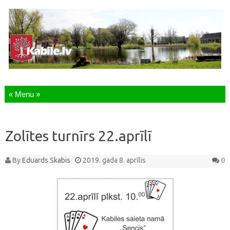
Skip to content
Zolītes turnīrs 22.aprīlī
By
Eduards Skabis
2019. gada 8. aprīlis
0