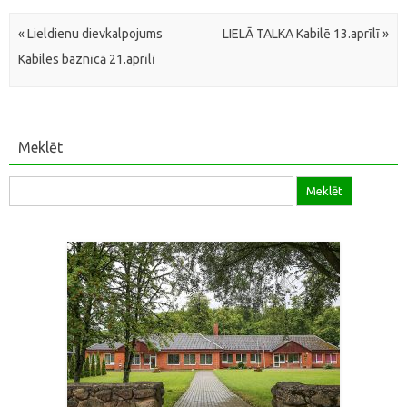
Post navigation
«
Lieldienu dievkalpojums
LIELĀ TALKA Kabilē 13.aprīlī
»
Kabiles baznīcā 21.aprīlī
Meklēt
Meklēt: