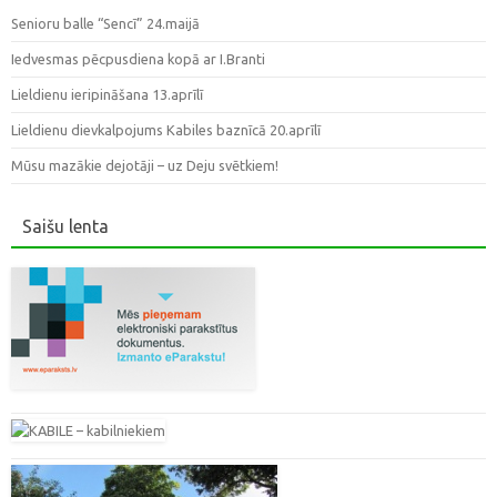
Senioru balle “Sencī” 24.maijā
Iedvesmas pēcpusdiena kopā ar I.Branti
Lieldienu ieripināšana 13.aprīlī
Lieldienu dievkalpojums Kabiles baznīcā 20.aprīlī
Mūsu mazākie dejotāji – uz Deju svētkiem!
Saišu lenta