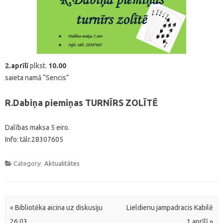
2.aprīlī
plkst.
10.00
saieta namā “Sencis”
R.Dabiņa piemiņas TURNĪRS ZOLĪTĒ
Dalības maksa 5 eiro.
Info: tālr.28307605
Category:
Aktualitātes
Post navigation
«
Bibliotēka aicina uz diskusiju
Lieldienu jampadracis Kabilē
26.03.
1.aprīlī
»