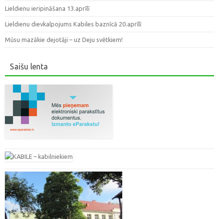
Lieldienu ieripināšana 13.aprīlī
Lieldienu dievkalpojums Kabiles baznīcā 20.aprīlī
Mūsu mazākie dejotāji – uz Deju svētkiem!
Saišu lenta