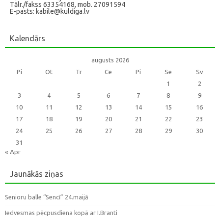
Tālr./fakss 63354168, mob. 27091594
E-pasts: kabile@kuldiga.lv
Kalendārs
augusts 2026
Pi
Ot
Tr
Ce
Pi
Se
Sv
1
2
3
4
5
6
7
8
9
10
11
12
13
14
15
16
17
18
19
20
21
22
23
24
25
26
27
28
29
30
31
« Apr
Jaunākās ziņas
Senioru balle “Sencī” 24.maijā
Iedvesmas pēcpusdiena kopā ar I.Branti