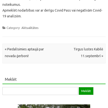
noteikumus.
Apmeklēt nodarbības var ar derīgu Covid Pass vai negatīvām Covid-
19 analīzēm.
Category:
Aktualitātes
Post navigation
«
Piedalīsimies aptaujā par
Tirgus lustes Kabilē
novada ģerboni!
11.septembrī
»
Meklēt
Meklēt: