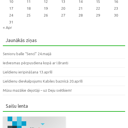
10
11
12
13
14
15
16
17
18
19
20
21
22
23
24
25
26
27
28
29
30
31
« Apr
Jaunākās ziņas
Senioru balle “Sencī” 24.maijā
Iedvesmas pēcpusdiena kopā ar I.Branti
Lieldienu ieripināšana 13.aprīlī
Lieldienu dievkalpojums Kabiles baznīcā 20.aprīlī
Mūsu mazākie dejotāji – uz Deju svētkiem!
Saišu lenta