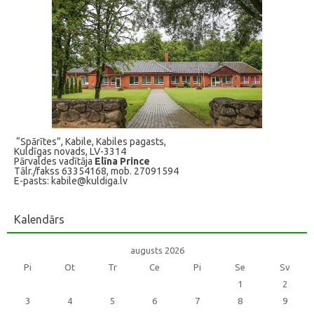
“Spārītes”, Kabile, Kabiles pagasts,
Kuldīgas novads, LV-3314
Pārvaldes vadītāja
Elīna Prince
Tālr./fakss 63354168, mob. 27091594
E-pasts: kabile@kuldiga.lv
Kalendārs
augusts 2026
Pi
Ot
Tr
Ce
Pi
Se
Sv
1
2
3
4
5
6
7
8
9