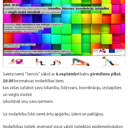
Saieta namā “Sencis” sākot ar
6.septembri
katru
pirmdienu
plkst.
20.00
bezmaksas nodarbības tiem,
kas vēlas uzlabot savu lokanību, līdzsvaru, koordināciju, izstaipīties
un vieglā slodzē
izkustināt visu savu ķermeni.
Uz nodarbību līdzi ņemt ērtu apģērbu, ūdeni un paklājiņu.
Nodarbības notiek, ievērojot visus valstī noteiktos epidemioloģiskos