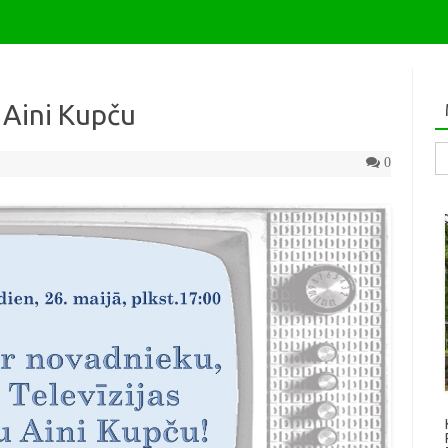
 Aini Kupču
Me
0