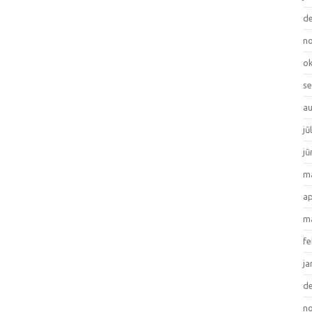
de
no
ok
se
au
jū
jū
ma
ap
ma
fe
ja
de
no