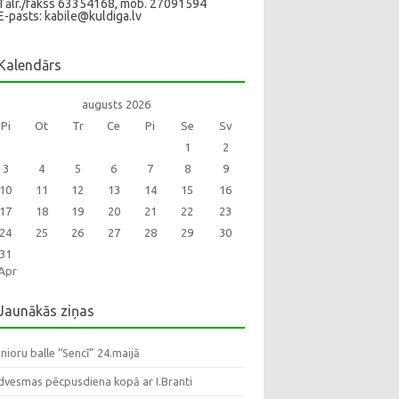
Tālr./fakss 63354168, mob. 27091594
E-pasts: kabile@kuldiga.lv
Kalendārs
augusts 2026
Pi
Ot
Tr
Ce
Pi
Se
Sv
1
2
3
4
5
6
7
8
9
10
11
12
13
14
15
16
17
18
19
20
21
22
23
24
25
26
27
28
29
30
31
Apr
Jaunākās ziņas
nioru balle “Sencī” 24.maijā
dvesmas pēcpusdiena kopā ar I.Branti