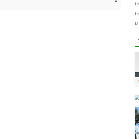
»
Li
Li
Mū