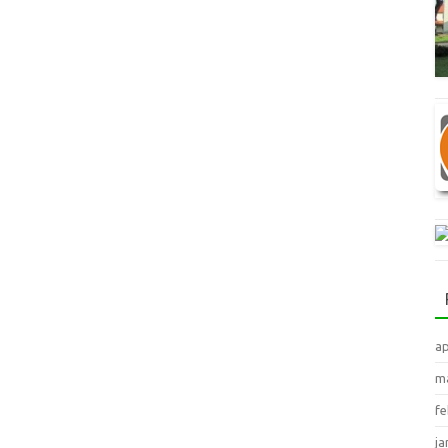
ap
ma
fe
ja