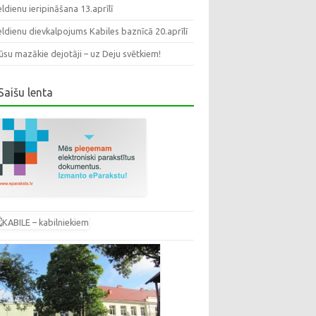
eldienu ieripināšana 13.aprīlī
eldienu dievkalpojums Kabiles baznīcā 20.aprīlī
su mazākie dejotāji – uz Deju svētkiem!
Saišu lenta