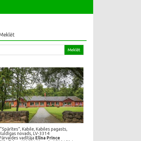
Meklēt
klēt:
“Spārītes”, Kabile, Kabiles pagasts,
Kuldīgas novads, LV-3314
Pārvaldes vadītāja
Elīna Prince