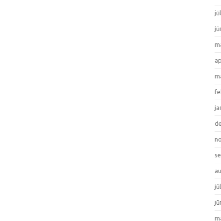
jū
jū
ma
ap
ma
fe
ja
de
no
se
au
jū
jū
ma