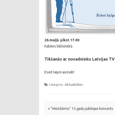
26.maijā
,
plkst.17.00
Kabiles bibliotēkā
Tikšanās ar novadnieku Latvijas T
Esiet laipni aicināti!
Category:
Aktualitātes
Post navigation
«
“Meždzirnu” 15 gadu jubilejas koncerts