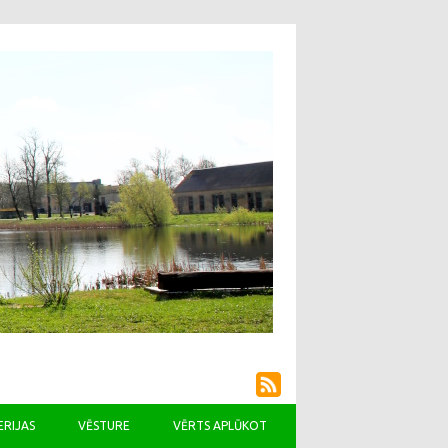
ERIJAS
VĒSTURE
VĒRTS APLŪKOT