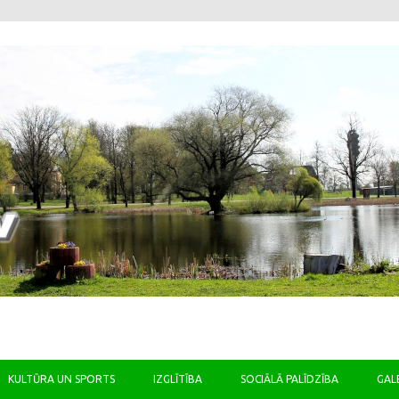
Skip to content
KULTŪRA UN SPORTS
IZGLĪTĪBA
SOCIĀLĀ PALĪDZĪBA
GAL