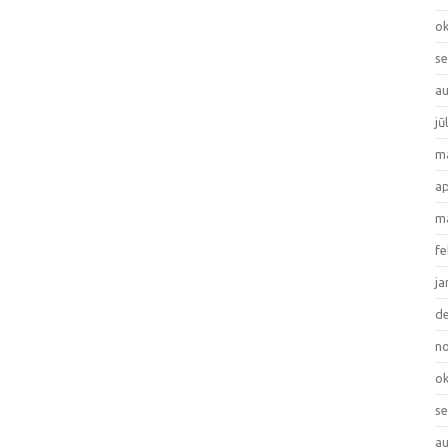
ok
se
au
jū
ma
ap
ma
fe
ja
de
no
ok
se
au