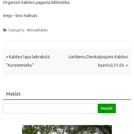
Organizē Kabiles pagasta bibliotēka.
Ieeja – bez maksas.
Category:
Aktualitātes
Post navigation
«
Kabiles lapa laikrakstā
Lieldienu Dievkalpojums Kabiles
“Kurzemnieks”
baznīcā 31.03.
»
Meklēt
Meklēt: