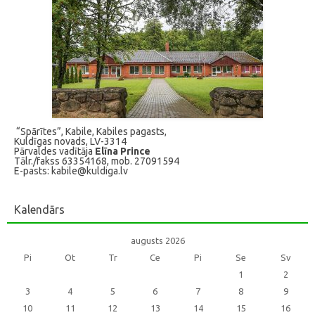
“Spārītes”, Kabile, Kabiles pagasts,
Kuldīgas novads, LV-3314
Pārvaldes vadītāja
Elīna Prince
Tālr./fakss 63354168, mob. 27091594
E-pasts: kabile@kuldiga.lv
Kalendārs
augusts 2026
Pi
Ot
Tr
Ce
Pi
Se
Sv
1
2
3
4
5
6
7
8
9
10
11
12
13
14
15
16