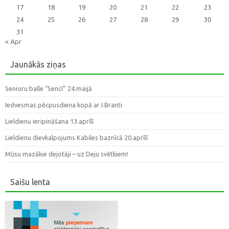
17
18
19
20
21
22
23
24
25
26
27
28
29
30
31
« Apr
Jaunākās ziņas
Senioru balle “Sencī” 24.maijā
Iedvesmas pēcpusdiena kopā ar I.Branti
Lieldienu ieripināšana 13.aprīlī
Lieldienu dievkalpojums Kabiles baznīcā 20.aprīlī
Mūsu mazākie dejotāji – uz Deju svētkiem!
Saišu lenta