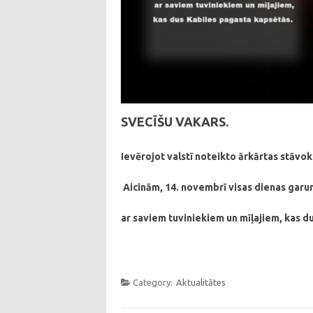
SVECĪŠU VAKARS.
Ievērojot v
alstī noteikto ārkārtas stāvok
Aicinām, 14. novembrī
visas dienas gar
ar saviem tuviniekiem un mīļajiem,
kas d
Category:
Aktualitātes