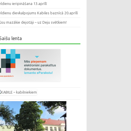
eldienu ieripināšana 13.aprīlī
eldienu dievkalpojums Kabiles baznīcā 20.aprīlī
su mazākie dejotāji – uz Deju svētkiem!
Saišu lenta