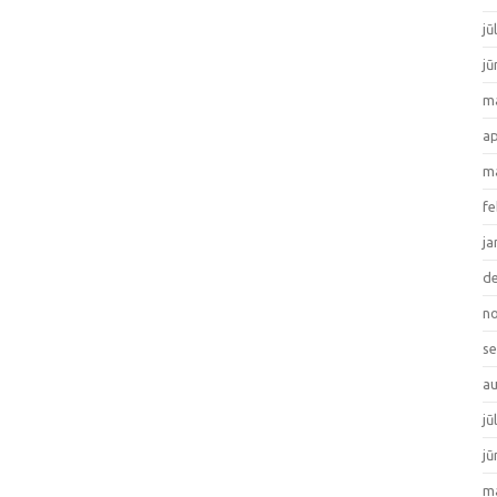
jū
jū
ma
ap
ma
fe
ja
de
no
se
au
jū
jū
ma