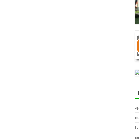
ap
ma
fe
ja