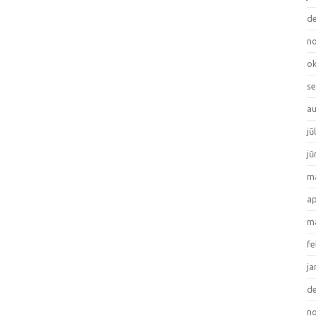
de
no
ok
se
au
jū
jū
ma
ap
ma
fe
ja
de
no