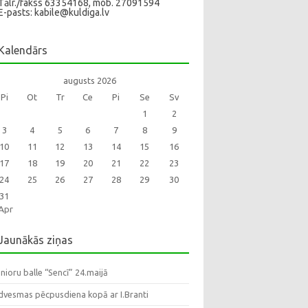
Tālr./fakss 63354168, mob. 27091594
E-pasts: kabile@kuldiga.lv
Kalendārs
augusts 2026
Pi
Ot
Tr
Ce
Pi
Se
Sv
1
2
3
4
5
6
7
8
9
10
11
12
13
14
15
16
17
18
19
20
21
22
23
24
25
26
27
28
29
30
31
Apr
Jaunākās ziņas
nioru balle “Sencī” 24.maijā
dvesmas pēcpusdiena kopā ar I.Branti