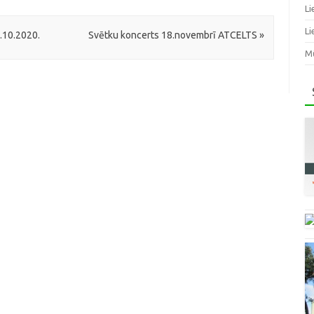
Li
Li
.10.2020.
Svētku koncerts 18.novembrī ATCELTS
»
Mū