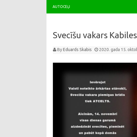
AUTOCEĻI
Svecīšu vakars Kabile
By
Eduards Skabis
2020. gada 15. okto