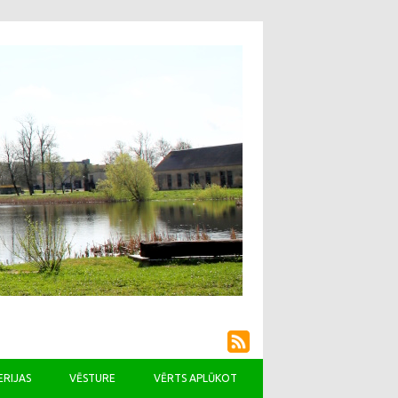
ERIJAS
VĒSTURE
VĒRTS APLŪKOT