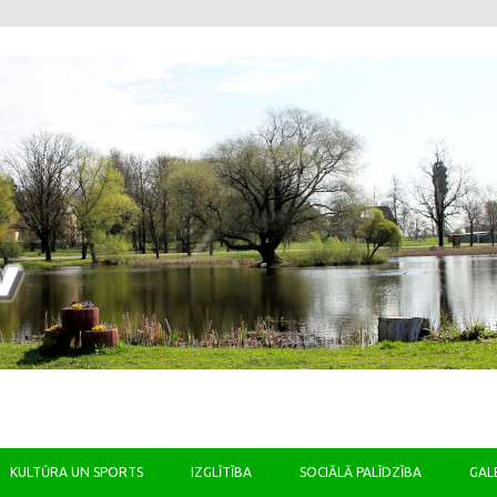
Skip to content
KULTŪRA UN SPORTS
IZGLĪTĪBA
SOCIĀLĀ PALĪDZĪBA
GAL