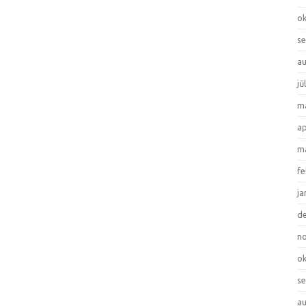
ok
se
au
jū
ma
ap
ma
fe
ja
de
no
ok
se
au