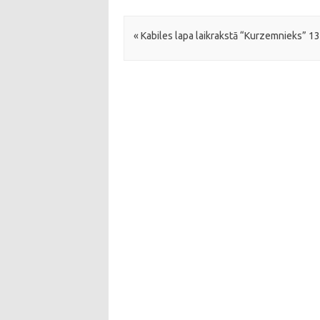
Post navigation
«
Kabiles lapa laikrakstā “Kurzemnieks” 13