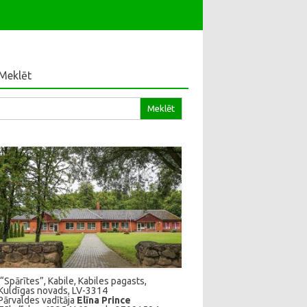
Meklēt
klēt:
“Spārītes”, Kabile, Kabiles pagasts,
Kuldīgas novads, LV-3314
Pārvaldes vadītāja
Elīna Prince