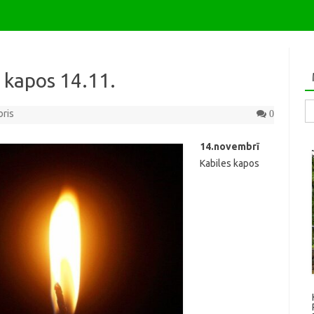
s kapos 14.11.
Me
bris
0
14.novembrī
Kabiles kapos