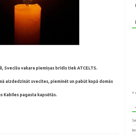
li,
Svecīšu vakara piemiņas brīdis
tiek ATCELTS.
umā
aizdedzināt svecītes, pieminēt
un pabūt kopā domās
« 
us Kabiles pagasta kapsētās.
Se
Ie