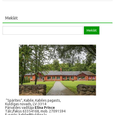
Meklēt
Meklēt:
“Spārītes”, Kabile, Kabiles pagasts,
Kuldīgas novads, LV-3314
Pārvaldes vadītāja
Elīna Prince
Tālr./fakss 63354168, mob. 27091594
E-pasts: kabile@kuldiga.lv