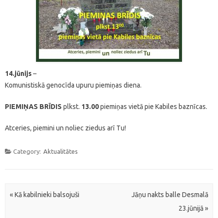
14.jūnijs
–
Komunistiskā genocīda upuru piemiņas diena.
PIEMIŅAS BRĪDIS
plkst.
13.00
piemiņas vietā pie Kabiles baznīcas.
Atceries, piemini un noliec ziedus arī Tu!
Category:
Aktualitātes
Post navigation
«
Kā kabilnieki balsojuši
Jāņu nakts balle Desmalā
23.jūnijā
»