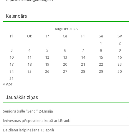
Kalendārs
augusts 2026
Pi
Ot
Tr
Ce
Pi
Se
Sv
1
2
3
4
5
6
7
8
9
10
11
12
13
14
15
16
17
18
19
20
21
22
23
24
25
26
27
28
29
30
31
« Apr
Jaunākās ziņas
Senioru balle “Sencī” 24.maijā
Iedvesmas pēcpusdiena kopā ar I.Branti
Lieldienu ieripināšana 13.aprīlī