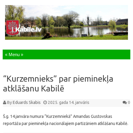
Skip to content
“Kurzemnieks” par pieminekļa
atklāšanu Kabilē
By
Eduards Skabis
2025. gada 14. janvāris
0
Š.g. 14.janvāra numura “Kurzemniekā” Amandas Gustovskas
reportāža par pieminekļa nacionālajiem partizāniem atklāšanu Kabilē.