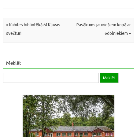
Post navigation
«
Kabiles bibliotēkā M.Kļavas
Pasākums jauniešiem kopā ar
svečturi
ēdolniekiem
»
Meklēt
Meklēt: