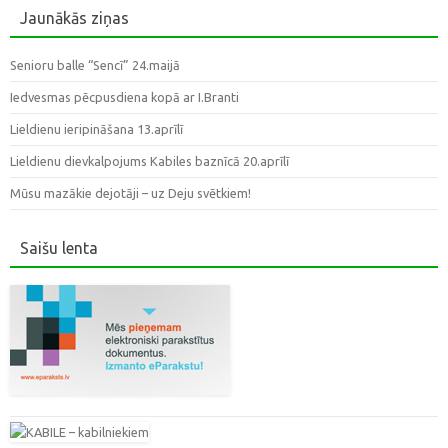
Jaunākās ziņas
Senioru balle “Sencī” 24.maijā
Iedvesmas pēcpusdiena kopā ar I.Branti
Lieldienu ieripināšana 13.aprīlī
Lieldienu dievkalpojums Kabiles baznīcā 20.aprīlī
Mūsu mazākie dejotāji – uz Deju svētkiem!
Saišu lenta