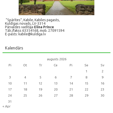
“Spārītes”, Kabile, Kabiles pagasts,
Kuldīgas novads, LV-3314
Pārvaldes vadītāja
Elīna Prince
Tālr./fakss 63354168, mob. 27091594
E-pasts: kabile@kuldiga.lv
Kalendārs
augusts 2026
Pi
Ot
Tr
Ce
Pi
Se
Sv
1
2
3
4
5
6
7
8
9
10
11
12
13
14
15
16
17
18
19
20
21
22
23
24
25
26
27
28
29
30
31
« Apr