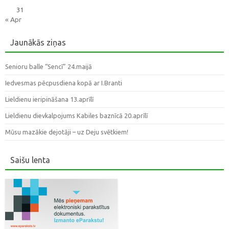
31
« Apr
Jaunākās ziņas
Senioru balle “Sencī” 24.maijā
Iedvesmas pēcpusdiena kopā ar I.Branti
Lieldienu ieripināšana 13.aprīlī
Lieldienu dievkalpojums Kabiles baznīcā 20.aprīlī
Mūsu mazākie dejotāji – uz Deju svētkiem!
Saišu lenta