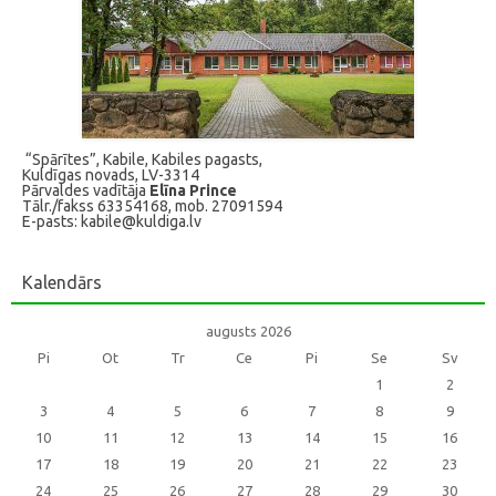
“Spārītes”, Kabile, Kabiles pagasts,
Kuldīgas novads, LV-3314
Pārvaldes vadītāja
Elīna Prince
Tālr./fakss 63354168, mob. 27091594
E-pasts: kabile@kuldiga.lv
Kalendārs
augusts 2026
Pi
Ot
Tr
Ce
Pi
Se
Sv
1
2
3
4
5
6
7
8
9
10
11
12
13
14
15
16
17
18
19
20
21
22
23
24
25
26
27
28
29
30