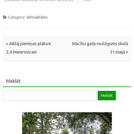
Category:
Aktualitātes
Post navigation
«
Atklāj piemiņas plāksni
Mācību gada noslēgums skolā
Z.A.Meierovicam
31.maijā
»
Meklēt
Meklēt: