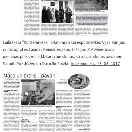
Laikraksta “Kurzemnieks” 54.numurā korespondentes Vijas Zariņas
un fotogrāfes Lāsmas Reimanes reportāža par Z.A.Meierovica
piemiņas plāksnes atklāšanu pie skolas, kā arī par skolas pavāriem
Sarmīti Pozdiševu un Daini Riežnieku.
kurzemnieks_15_05_2017