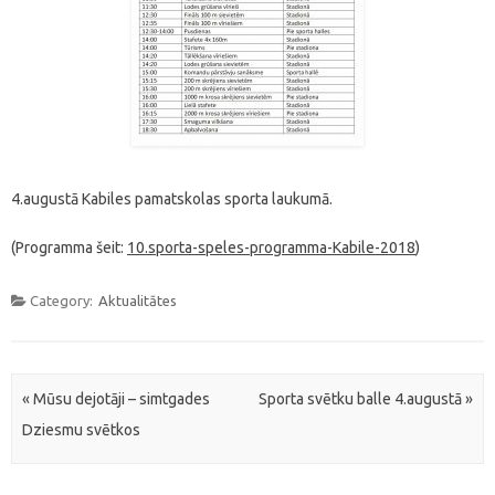
4.augustā Kabiles pamatskolas sporta laukumā.
(Programma šeit:
10.sporta-speles-programma-Kabile-2018
)
Category:
Aktualitātes
Post navigation
«
Mūsu dejotāji – simtgades
Sporta svētku balle 4.augustā
»
Dziesmu svētkos