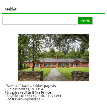
Meklēt
Meklēt:
“Spārītes”, Kabile, Kabiles pagasts,
Kuldīgas novads, LV-3314
Pārvaldes vadītāja
Elīna Prince
Tālr./fakss 63354168, mob. 27091594
E-pasts: kabile@kuldiga.lv