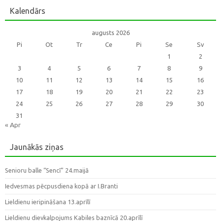
Kalendārs
augusts 2026
Pi
Ot
Tr
Ce
Pi
Se
Sv
1
2
3
4
5
6
7
8
9
10
11
12
13
14
15
16
17
18
19
20
21
22
23
24
25
26
27
28
29
30
31
« Apr
Jaunākās ziņas
Senioru balle “Sencī” 24.maijā
Iedvesmas pēcpusdiena kopā ar I.Branti
Lieldienu ieripināšana 13.aprīlī
Lieldienu dievkalpojums Kabiles baznīcā 20.aprīlī