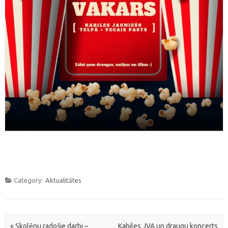
Category:
Aktualitātes
Post navigation
«
Skolēnu radošie darbi –
Kabiles JVA un draugu koncerts