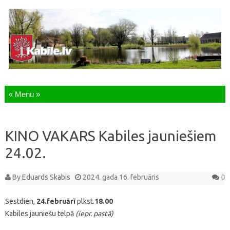
Skip to content
KINO VAKARS Kabiles jauniešiem
24.02.
By
Eduards Skabis
2024. gada 16. februāris
0
Sestdien,
24.februārī
plkst.
18.00
Kabiles jauniešu telpā
(iepr. pastā)