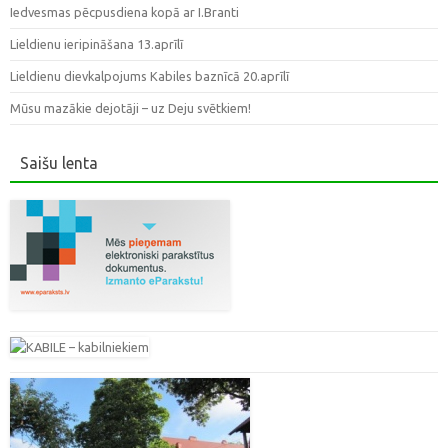
Iedvesmas pēcpusdiena kopā ar I.Branti
Lieldienu ieripināšana 13.aprīlī
Lieldienu dievkalpojums Kabiles baznīcā 20.aprīlī
Mūsu mazākie dejotāji – uz Deju svētkiem!
Saišu lenta