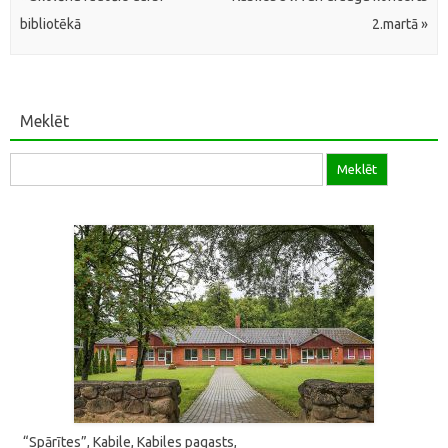
bibliotēkā
2.martā
»
Meklēt
Meklēt:
“Spārītes”, Kabile, Kabiles pagasts,