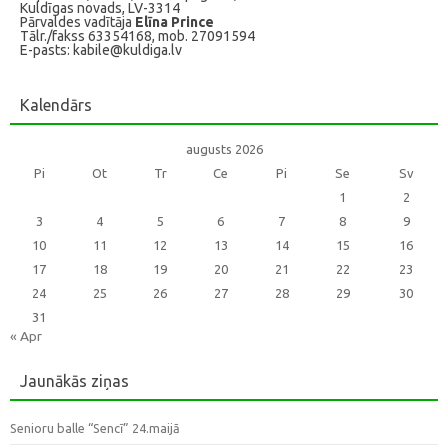
Kuldīgas novads, LV-3314
Pārvaldes vadītāja
Elīna Prince
Tālr./fakss 63354168, mob. 27091594
E-pasts: kabile@kuldiga.lv
Kalendārs
augusts 2026
Pi
Ot
Tr
Ce
Pi
Se
Sv
1
2
3
4
5
6
7
8
9
10
11
12
13
14
15
16
17
18
19
20
21
22
23
24
25
26
27
28
29
30
31
« Apr
Jaunākās ziņas
Senioru balle “Sencī” 24.maijā