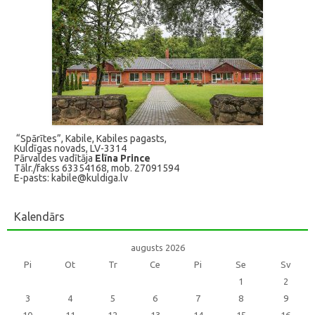
“Spārītes”, Kabile, Kabiles pagasts,
Kuldīgas novads, LV-3314
Pārvaldes vadītāja
Elīna Prince
Tālr./fakss 63354168, mob. 27091594
E-pasts: kabile@kuldiga.lv
Kalendārs
augusts 2026
Pi
Ot
Tr
Ce
Pi
Se
Sv
1
2
3
4
5
6
7
8
9
10
11
12
13
14
15
16