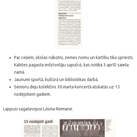
Par ceļiem, skolas nākotni, zemes nomu un kārtību tika spriests
Kabiles pagasta iedzīvotāju sapulcē, kas notika 3.aprīlī saieta
namā.
Jaunumi sportā, kultūrā un bibliotēkas darbā.
Senioru deju kolektīvs 30.marta koncertā atskatās uz 15
nodejotiem gadiem.
Lappusi sagatavojusi Lāsma Reimane.