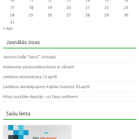
17
18
19
20
21
22
23
24
25
26
27
28
29
30
31
« Apr
Jaunākās ziņas
Senioru balle “Sencī” 24.maijā
Iedvesmas pēcpusdiena kopā ar I.Branti
Lieldienu ieripināšana 13.aprīlī
Lieldienu dievkalpojums Kabiles baznīcā 20.aprīlī
Mūsu mazākie dejotāji – uz Deju svētkiem!
Saišu lenta