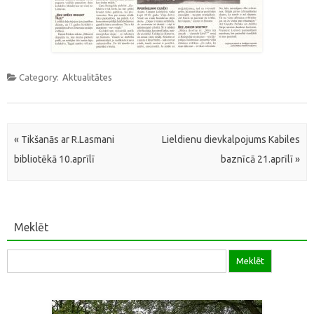
Category:
Aktualitātes
Post navigation
«
Tikšanās ar R.Lasmani
Lieldienu dievkalpojums Kabiles
bibliotēkā 10.aprīlī
baznīcā 21.aprīlī
»
Meklēt
Meklēt: