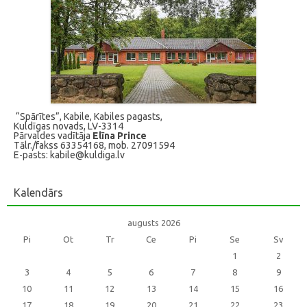
“Spārītes”, Kabile, Kabiles pagasts,
Kuldīgas novads, LV-3314
Pārvaldes vadītāja
Elīna Prince
Tālr./fakss 63354168, mob. 27091594
E-pasts: kabile@kuldiga.lv
Kalendārs
augusts 2026
Pi
Ot
Tr
Ce
Pi
Se
Sv
1
2
3
4
5
6
7
8
9
10
11
12
13
14
15
16
17
18
19
20
21
22
23