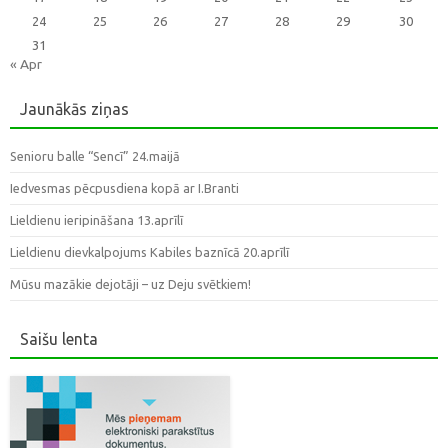
24
25
26
27
28
29
30
31
« Apr
Jaunākās ziņas
Senioru balle “Sencī” 24.maijā
Iedvesmas pēcpusdiena kopā ar I.Branti
Lieldienu ieripināšana 13.aprīlī
Lieldienu dievkalpojums Kabiles baznīcā 20.aprīlī
Mūsu mazākie dejotāji – uz Deju svētkiem!
Saišu lenta