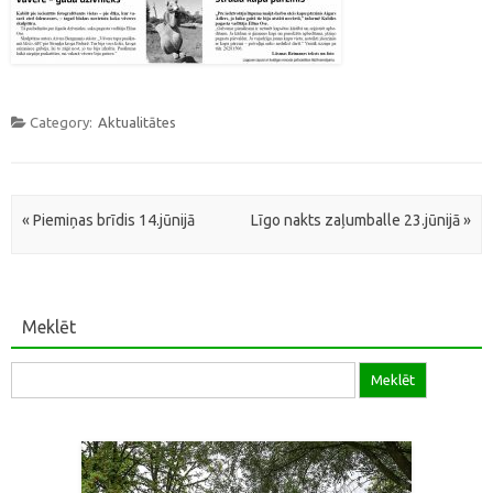
Category:
Aktualitātes
Post navigation
«
Piemiņas brīdis 14.jūnijā
Līgo nakts zaļumballe 23.jūnijā
»
Meklēt
Meklēt: