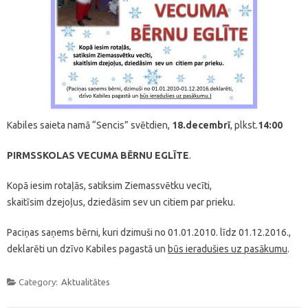
Kabiles saieta namā “Sencis” svētdien,
18.decembrī
, plkst.
14:00
PIRMSSKOLAS VECUMA BĒRNU EGLĪTE
.
Kopā iesim rotaļās, satiksim Ziemassvētku vecīti,
skaitīsim dzejoļus, dziedāsim sev un citiem par prieku.
Paciņas saņems bērni, kuri dzimuši no 01.01.2010. līdz 01.12.2016.,
deklarēti un dzīvo Kabiles pagastā un
būs ieradušies uz pasākumu
.
Category:
Aktualitātes