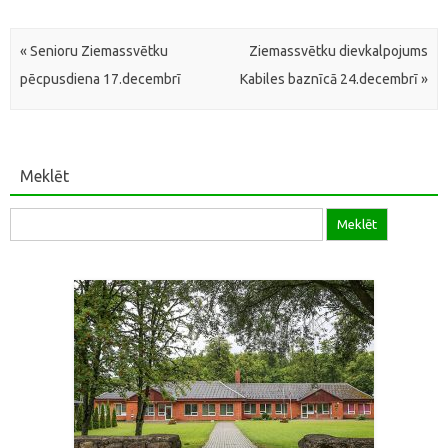
Post navigation
«
Senioru Ziemassvētku
Ziemassvētku dievkalpojums
pēcpusdiena 17.decembrī
Kabiles baznīcā 24.decembrī
»
Meklēt
Meklēt: