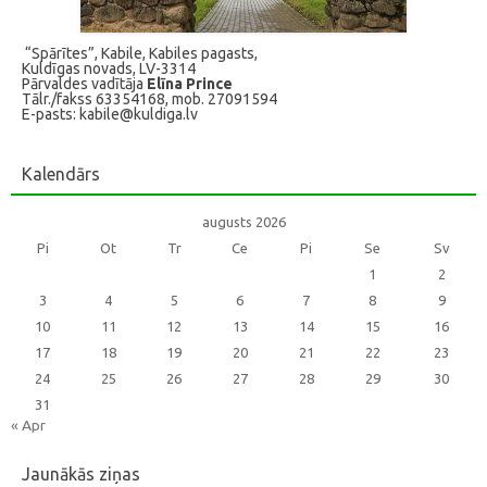
“Spārītes”, Kabile, Kabiles pagasts,
Kuldīgas novads, LV-3314
Pārvaldes vadītāja
Elīna Prince
Tālr./fakss 63354168, mob. 27091594
E-pasts: kabile@kuldiga.lv
Kalendārs
augusts 2026
Pi
Ot
Tr
Ce
Pi
Se
Sv
1
2
3
4
5
6
7
8
9
10
11
12
13
14
15
16
17
18
19
20
21
22
23
24
25
26
27
28
29
30
31
« Apr
Jaunākās ziņas