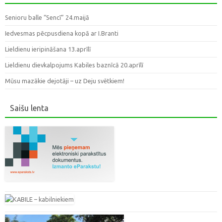
Senioru balle “Sencī” 24.maijā
Iedvesmas pēcpusdiena kopā ar I.Branti
Lieldienu ieripināšana 13.aprīlī
Lieldienu dievkalpojums Kabiles baznīcā 20.aprīlī
Mūsu mazākie dejotāji – uz Deju svētkiem!
Saišu lenta