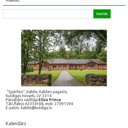
Meklēt:
“Spārītes”, Kabile, Kabiles pagasts,
Kuldīgas novads, LV-3314
Pārvaldes vadītāja
Elīna Prince
Tālr./fakss 63354168, mob. 27091594
E-pasts: kabile@kuldiga.lv
Kalendārs