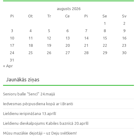
augusts 2026
Pi
Ot
Tr
Ce
Pi
Se
Sv
1
2
3
4
5
6
7
8
9
10
11
12
13
14
15
16
17
18
19
20
21
22
23
24
25
26
27
28
29
30
31
« Apr
Jaunākās ziņas
Senioru balle “Sencī” 24.maijā
Iedvesmas pēcpusdiena kopā ar I.Branti
Lieldienu ieripināšana 13.aprīlī
Lieldienu dievkalpojums Kabiles baznīcā 20.aprīlī
Mūsu mazākie dejotāji – uz Deju svētkiem!