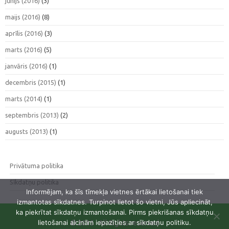
jūnijs (2016)
(3)
maijs (2016)
(8)
aprīlis (2016)
(3)
marts (2016)
(5)
janvāris (2016)
(1)
decembris (2015)
(1)
marts (2014)
(1)
septembris (2013)
(2)
augusts (2013)
(1)
Privātuma politika
Sīkdatņu politika
Informējam, ka šīs tīmekļa vietnes ērtākai lietošanai tiek
izmantotas sīkdatnes. Turpinot lietot šo vietni, Jūs apliecināt,
ka piekrītat sīkdatņu izmantošanai. Pirms piekrišanas sīkdatņu
lietošanai aicinām iepazīties ar sīkdatņu politiku.
© 2015 · All Rights reserved