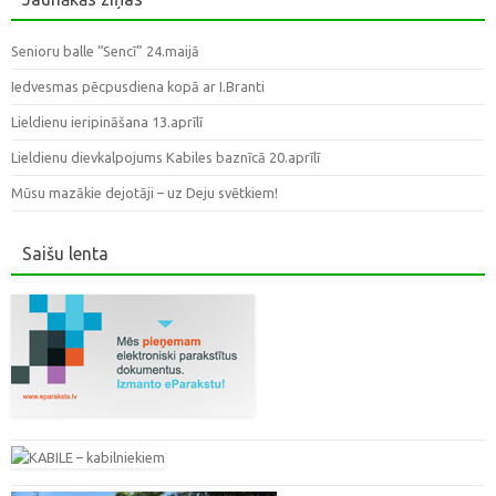
Senioru balle “Sencī” 24.maijā
Iedvesmas pēcpusdiena kopā ar I.Branti
Lieldienu ieripināšana 13.aprīlī
Lieldienu dievkalpojums Kabiles baznīcā 20.aprīlī
Mūsu mazākie dejotāji – uz Deju svētkiem!
Saišu lenta