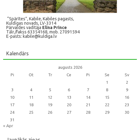
“Spārītes”, Kabile, Kabiles pagasts,
Kuldīgas novads, LV-3314
Pārvaldes vadītāja
Elīna Prince
Tālr./fakss 63354168, mob. 27091594
E-pasts: kabile@kuldiga.lv
Kalendārs
augusts 2026
Pi
Ot
Tr
Ce
Pi
Se
Sv
1
2
3
4
5
6
7
8
9
10
11
12
13
14
15
16
17
18
19
20
21
22
23
24
25
26
27
28
29
30
31
« Apr
Jaunākās ziņas