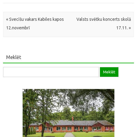
Post navigation
«
Svecīšu vakars Kabiles kapos
Valsts svētku koncerts skolā
12.novembrī
17.11.
»
Meklēt
Meklēt: