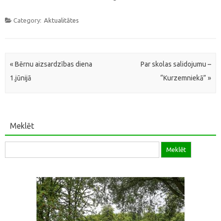
Category:
Aktualitātes
Post navigation
«
Bērnu aizsardzības diena
Par skolas salidojumu –
1.jūnijā
“Kurzemniekā”
»
Meklēt
Meklēt: