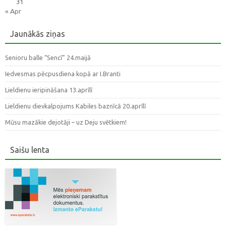
31
« Apr
Jaunākās ziņas
Senioru balle “Sencī” 24.maijā
Iedvesmas pēcpusdiena kopā ar I.Branti
Lieldienu ieripināšana 13.aprīlī
Lieldienu dievkalpojums Kabiles baznīcā 20.aprīlī
Mūsu mazākie dejotāji – uz Deju svētkiem!
Saišu lenta