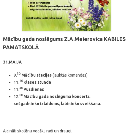
Mācību gada noslēgums Z.A.Meierovica KABILES
PAMATSKOLĀ
31.MAIJĀ
30
9.
Mācību stacijas
(jauktās komandas)
10
11.
Klases stunda
40
11.
Pusdienas
00
12.
Mācību gada noslēguma koncerts
,
sešgadnieku izlaidums
,
labinieku sveikšana
.
Aicināti skolēnu vecāki, radi un draugi.