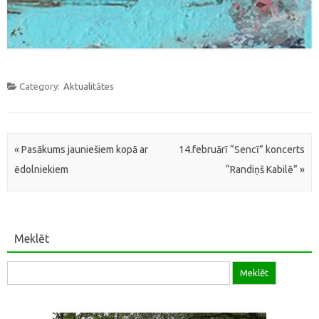
Category:
Aktualitātes
Post navigation
«
Pasākums jauniešiem kopā ar
14.februārī “Sencī” koncerts
ēdolniekiem
“Randiņš Kabilē”
»
Meklēt
Meklēt: