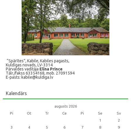
“Spārītes”, Kabile, Kabiles pagasts,
Kuldīgas novads, LV-3314
Pārvaldes vadītāja
Elīna Prince
Tālr./fakss 63354168, mob. 27091594
E-pasts: kabile@kuldiga.lv
Kalendārs
augusts 2026
Pi
Ot
Tr
Ce
Pi
Se
Sv
1
2
3
4
5
6
7
8
9