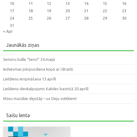
10
11
12
13
14
15
16
17
18
19
20
21
22
23
24
25
26
27
28
29
30
31
« Apr
Jaunākās ziņas
Senioru balle “Sencī” 24.maijā
Iedvesmas pēcpusdiena kopā ar I.Branti
Lieldienu ieripināšana 13.aprīlī
Lieldienu dievkalpojums Kabiles baznīcā 20.aprīlī
Mūsu mazākie dejotāji – uz Deju svētkiem!
Saišu lenta