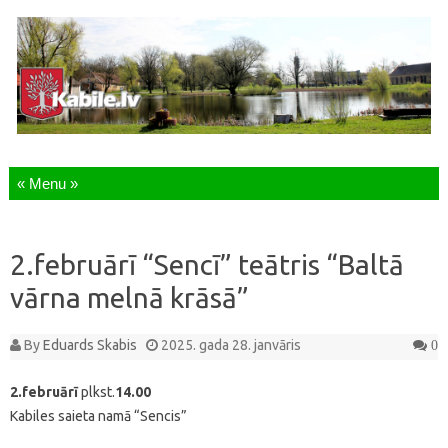
Skip to content
2.februārī “Sencī” teātris “Baltā
vārna melnā krāsā”
By
Eduards Skabis
2025. gada 28. janvāris
0
2.februārī
plkst.
14.00
Kabiles saieta namā “Sencis”