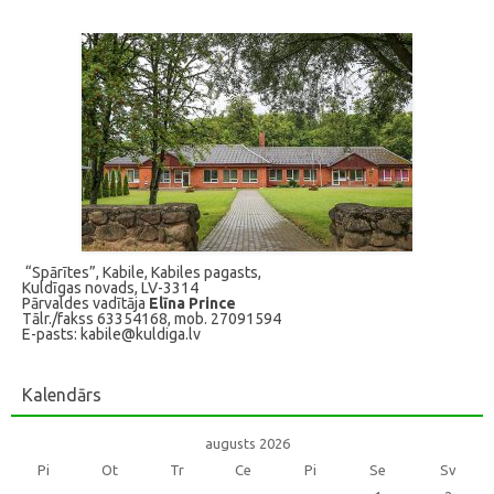
“Spārītes”, Kabile, Kabiles pagasts,
Kuldīgas novads, LV-3314
Pārvaldes vadītāja
Elīna Prince
Tālr./fakss 63354168, mob. 27091594
E-pasts: kabile@kuldiga.lv
Kalendārs
augusts 2026
Pi
Ot
Tr
Ce
Pi
Se
Sv