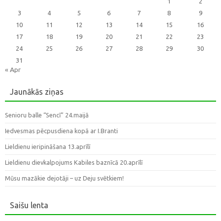
1
2
3
4
5
6
7
8
9
10
11
12
13
14
15
16
17
18
19
20
21
22
23
24
25
26
27
28
29
30
31
« Apr
Jaunākās ziņas
Senioru balle “Sencī” 24.maijā
Iedvesmas pēcpusdiena kopā ar I.Branti
Lieldienu ieripināšana 13.aprīlī
Lieldienu dievkalpojums Kabiles baznīcā 20.aprīlī
Mūsu mazākie dejotāji – uz Deju svētkiem!
Saišu lenta