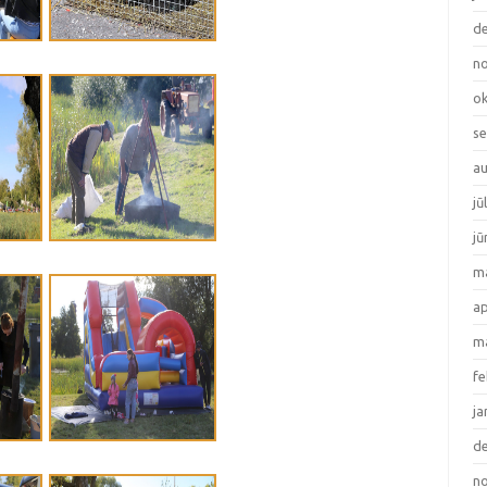
de
no
ok
se
au
jū
jū
ma
ap
ma
fe
ja
de
no