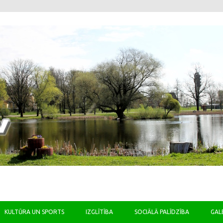
Skip to content
KULTŪRA UN SPORTS
IZGLĪTĪBA
SOCIĀLĀ PALĪDZĪBA
GAL