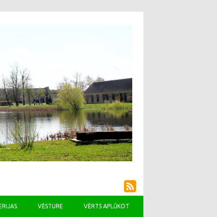
ERIJAS
VĒSTURE
VĒRTS APLŪKOT