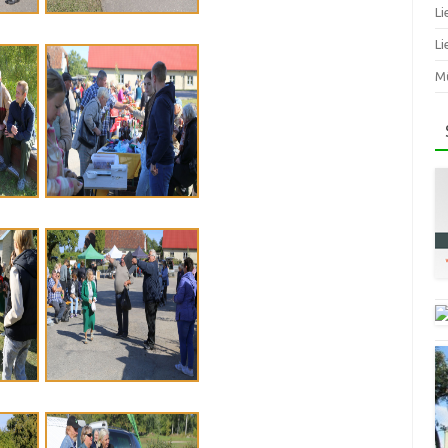
Li
Li
Mū