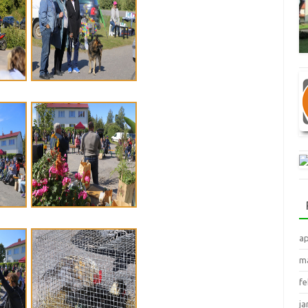
ap
ma
fe
ja