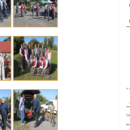
« 
Se
Ie