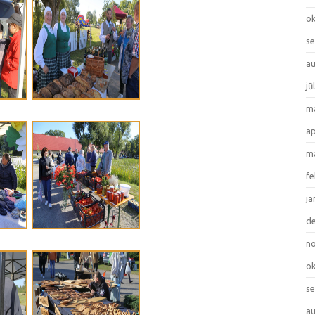
ok
se
au
jū
ma
ap
ma
fe
ja
de
no
ok
se
au