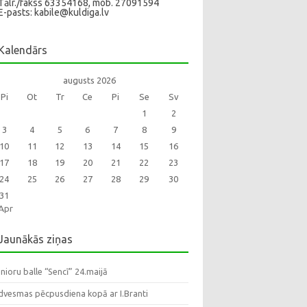
Tālr./fakss 63354168, mob. 27091594
E-pasts: kabile@kuldiga.lv
Kalendārs
augusts 2026
Pi
Ot
Tr
Ce
Pi
Se
Sv
1
2
3
4
5
6
7
8
9
10
11
12
13
14
15
16
17
18
19
20
21
22
23
24
25
26
27
28
29
30
31
Apr
Jaunākās ziņas
nioru balle “Sencī” 24.maijā
dvesmas pēcpusdiena kopā ar I.Branti