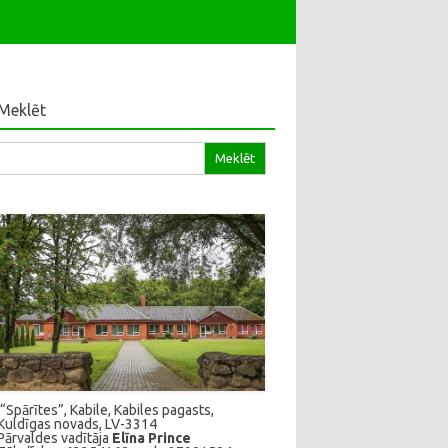
Meklēt
klēt:
“Spārītes”, Kabile, Kabiles pagasts,
Kuldīgas novads, LV-3314
Pārvaldes vadītāja
Elīna Prince