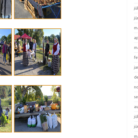
jū
jū
ma
ap
ma
fe
ja
de
no
se
au
jū
jū
ma