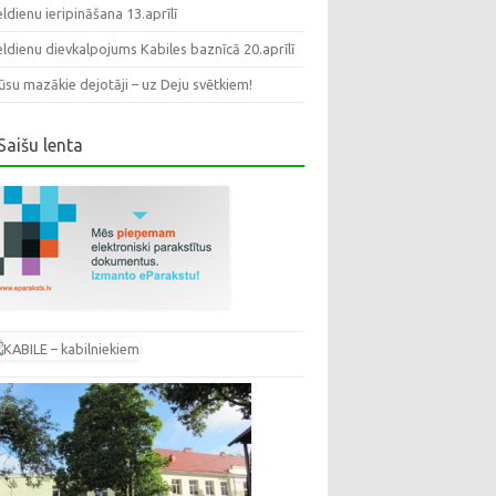
eldienu ieripināšana 13.aprīlī
eldienu dievkalpojums Kabiles baznīcā 20.aprīlī
su mazākie dejotāji – uz Deju svētkiem!
Saišu lenta