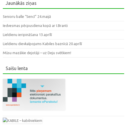
Jaunākās ziņas
Senioru balle “Sencī” 24.maijā
Iedvesmas pēcpusdiena kopā ar I.Branti
Lieldienu ieripināšana 13.aprīlī
Lieldienu dievkalpojums Kabiles baznīcā 20.aprīlī
Mūsu mazākie dejotāji – uz Deju svētkiem!
Saišu lenta