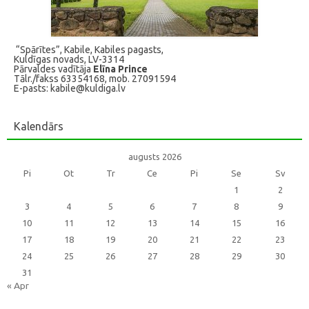
“Spārītes”, Kabile, Kabiles pagasts,
Kuldīgas novads, LV-3314
Pārvaldes vadītāja
Elīna Prince
Tālr./fakss 63354168, mob. 27091594
E-pasts: kabile@kuldiga.lv
Kalendārs
augusts 2026
Pi
Ot
Tr
Ce
Pi
Se
Sv
1
2
3
4
5
6
7
8
9
10
11
12
13
14
15
16
17
18
19
20
21
22
23
24
25
26
27
28
29
30
31
« Apr