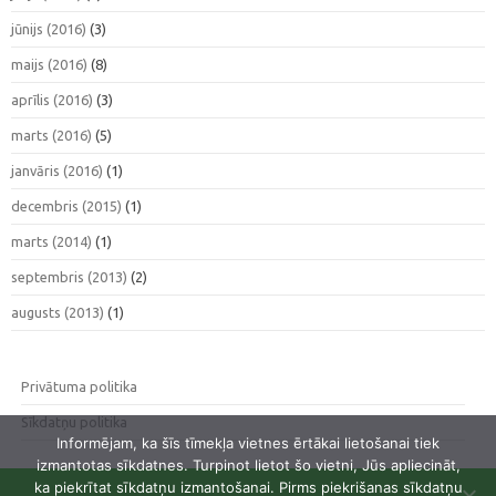
jūnijs (2016)
(3)
maijs (2016)
(8)
aprīlis (2016)
(3)
marts (2016)
(5)
janvāris (2016)
(1)
decembris (2015)
(1)
marts (2014)
(1)
septembris (2013)
(2)
augusts (2013)
(1)
Privātuma politika
Sīkdatņu politika
Informējam, ka šīs tīmekļa vietnes ērtākai lietošanai tiek
izmantotas sīkdatnes. Turpinot lietot šo vietni, Jūs apliecināt,
ka piekrītat sīkdatņu izmantošanai. Pirms piekrišanas sīkdatņu