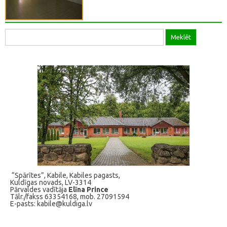
Meklēt
Meklēt:
“Spārītes”, Kabile, Kabiles pagasts,
Kuldīgas novads, LV-3314
Pārvaldes vadītāja
Elīna Prince
Tālr./fakss 63354168, mob. 27091594
E-pasts: kabile@kuldiga.lv