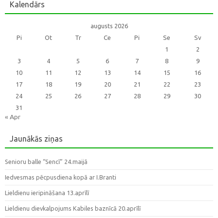
Kalendārs
augusts 2026
Pi
Ot
Tr
Ce
Pi
Se
Sv
1
2
3
4
5
6
7
8
9
10
11
12
13
14
15
16
17
18
19
20
21
22
23
24
25
26
27
28
29
30
31
« Apr
Jaunākās ziņas
Senioru balle “Sencī” 24.maijā
Iedvesmas pēcpusdiena kopā ar I.Branti
Lieldienu ieripināšana 13.aprīlī
Lieldienu dievkalpojums Kabiles baznīcā 20.aprīlī