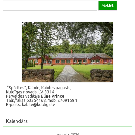
Meklēt:
“Spārītes”, Kabile, Kabiles pagasts,
Kuldīgas novads, LV-3314
Pārvaldes vadītāja
Elīna Prince
Tālr./fakss 63354168, mob. 27091594
E-pasts: kabile@kuldiga.lv
Kalendārs
augusts 2026