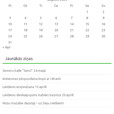
Pi
Ot
Tr
Ce
Pi
Se
Sv
1
2
3
4
5
6
7
8
9
10
11
12
13
14
15
16
17
18
19
20
21
22
23
24
25
26
27
28
29
30
31
« Apr
Jaunākās ziņas
Senioru balle “Sencī” 24.maijā
Iedvesmas pēcpusdiena kopā ar I.Branti
Lieldienu ieripināšana 13.aprīlī
Lieldienu dievkalpojums Kabiles baznīcā 20.aprīlī
Mūsu mazākie dejotāji – uz Deju svētkiem!