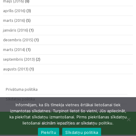
maijs (2016)
(8)
aprīlis (2016)
(3)
marts (2016)
(5)
janvāris (2016)
(1)
decembris (2015)
(1)
marts (2014)
(1)
septembris (2013)
(2)
augusts (2013)
(1)
Privātuma politika
Sīkdatņu politika
Informējam, ka šīs tīmekļa vietnes ērtākai lietošanai tiek
izmantotas sīkdatnes. Turpinot lietot šo vietni, Jūs apliecināt,
ka piekrītat sīkdatņu izmantošanai. Pirms piekrišanas sīkdatņu
lietošanai aicinām iepazīties ar sīkdatņu politiku.
© 2015 · All Rights reserved
Piekrītu
Sīkdatņu politika