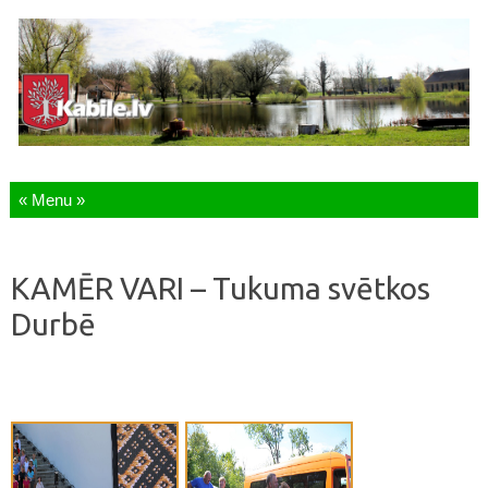
Skip to content
KAMĒR VARI – Tukuma svētkos
Durbē