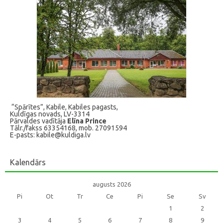
“Spārītes”, Kabile, Kabiles pagasts,
Kuldīgas novads, LV-3314
Pārvaldes vadītāja
Elīna Prince
Tālr./fakss 63354168, mob. 27091594
E-pasts: kabile@kuldiga.lv
Kalendārs
augusts 2026
Pi
Ot
Tr
Ce
Pi
Se
Sv
1
2
3
4
5
6
7
8
9