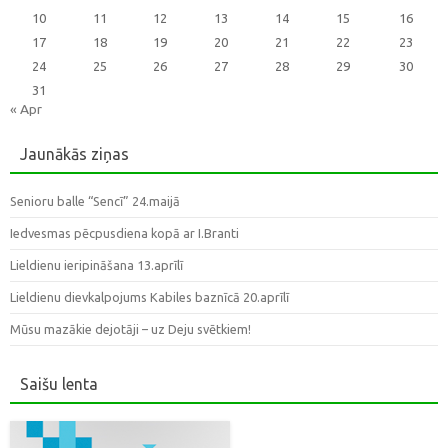
10
11
12
13
14
15
16
17
18
19
20
21
22
23
24
25
26
27
28
29
30
31
« Apr
Jaunākās ziņas
Senioru balle “Sencī” 24.maijā
Iedvesmas pēcpusdiena kopā ar I.Branti
Lieldienu ieripināšana 13.aprīlī
Lieldienu dievkalpojums Kabiles baznīcā 20.aprīlī
Mūsu mazākie dejotāji – uz Deju svētkiem!
Saišu lenta