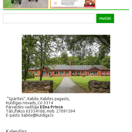
Meklēt
Meklēt:
“Spārītes”, Kabile, Kabiles pagasts,
Kuldīgas novads, LV-3314
Pārvaldes vadītāja
Elīna Prince
Tālr./fakss 63354168, mob. 27091594
E-pasts: kabile@kuldiga.lv
Kalendārs