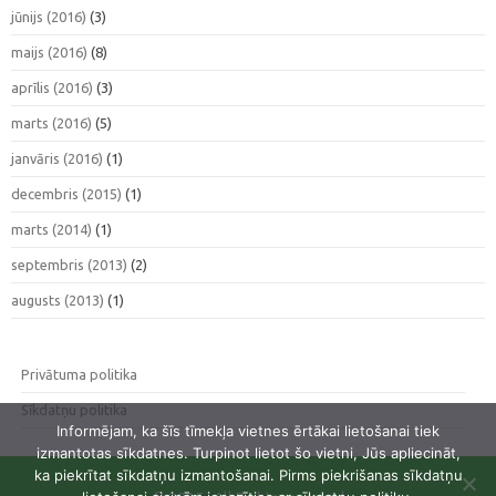
jūnijs (2016)
(3)
maijs (2016)
(8)
aprīlis (2016)
(3)
marts (2016)
(5)
janvāris (2016)
(1)
decembris (2015)
(1)
marts (2014)
(1)
septembris (2013)
(2)
augusts (2013)
(1)
Privātuma politika
Sīkdatņu politika
Informējam, ka šīs tīmekļa vietnes ērtākai lietošanai tiek
izmantotas sīkdatnes. Turpinot lietot šo vietni, Jūs apliecināt,
ka piekrītat sīkdatņu izmantošanai. Pirms piekrišanas sīkdatņu