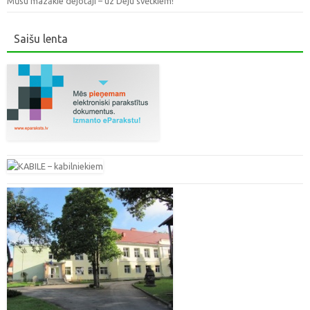
Mūsu mazākie dejotāji – uz Deju svētkiem!
Saišu lenta