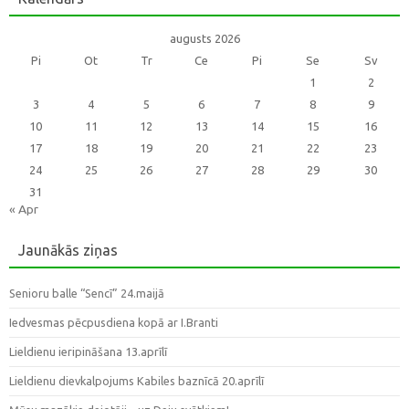
augusts 2026
Pi
Ot
Tr
Ce
Pi
Se
Sv
1
2
3
4
5
6
7
8
9
10
11
12
13
14
15
16
17
18
19
20
21
22
23
24
25
26
27
28
29
30
31
« Apr
Jaunākās ziņas
Senioru balle “Sencī” 24.maijā
Iedvesmas pēcpusdiena kopā ar I.Branti
Lieldienu ieripināšana 13.aprīlī
Lieldienu dievkalpojums Kabiles baznīcā 20.aprīlī