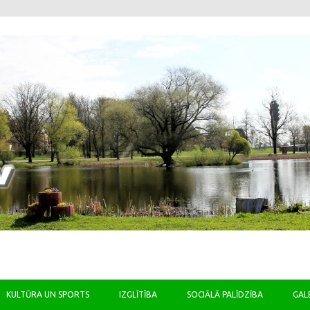
Skip to content
KULTŪRA UN SPORTS
IZGLĪTĪBA
SOCIĀLĀ PALĪDZĪBA
GAL