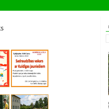
ks
Me