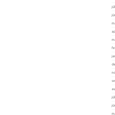
jū
jū
ma
ap
ma
fe
ja
de
no
se
au
jū
jū
ma