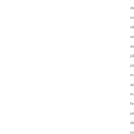
de
no
ok
se
au
jū
jū
ma
ap
ma
fe
ja
de
no