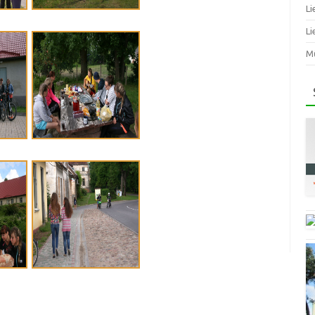
Li
Li
Mū