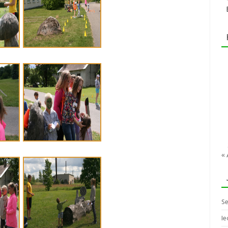
« 
Se
Ie