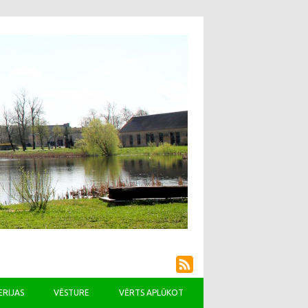
ERIJAS
VĒSTURE
VĒRTS APLŪKOT