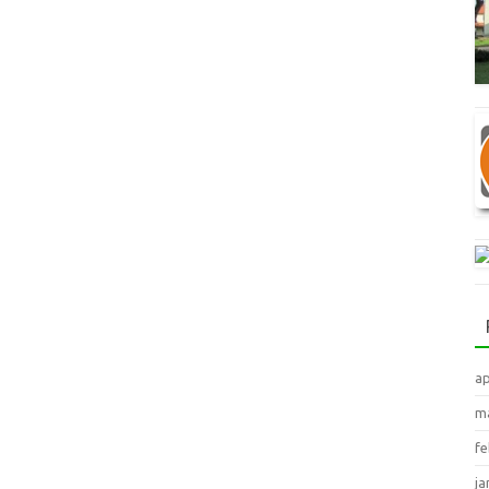
ap
ma
fe
ja