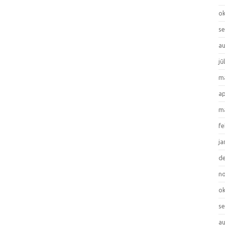
ok
se
au
jū
ma
ap
ma
fe
ja
de
no
ok
se
au